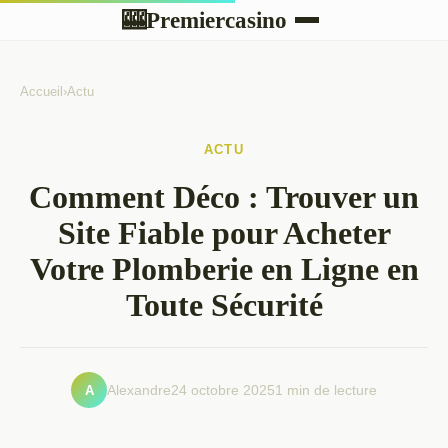
Premiercasino
🎰
Accueil
›
Actu
ACTU
Comment Déco : Trouver un
Site Fiable pour Acheter
Votre Plomberie en Ligne en
Toute Sécurité
A
Alexandre
24 octobre 2025
1 min de lecture